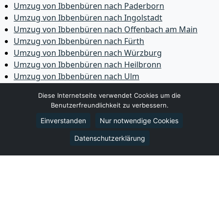
Umzug von Ibbenbüren nach Paderborn
Umzug von Ibbenbüren nach Ingolstadt
Umzug von Ibbenbüren nach Offenbach am Main
Umzug von Ibbenbüren nach Fürth
Umzug von Ibbenbüren nach Würzburg
Umzug von Ibbenbüren nach Heilbronn
Umzug von Ibbenbüren nach Ulm
Umzug von Ibbenbüren nach Pforzheim
Diese Internetseite verwendet Cookies um die
Umzug von Ibbenbüren nach Wolfsburg
Benutzerfreundlichkeit zu verbessern.
Umzug von Ibbenbüren nach Bottrop
Einverstanden
Nur notwendige Cookies
Umzug von Ibbenbüren nach Göttingen
Umzug von Ibbenbüren nach Reutlingen
Datenschutzerklärung
Umzug von Ibbenbüren nach Bremer­haven
Umzug von Ibbenbüren nach Koblenz
Umzug von Ibbenbüren nach Erlangen
Umzug von Ibbenbüren nach Bergisch Gladbach
Umzug von Ibbenbüren nach Remscheid
Umzug von Ibbenbüren nach Jena
Umzug von Ibbenbüren nach Recklinghausen